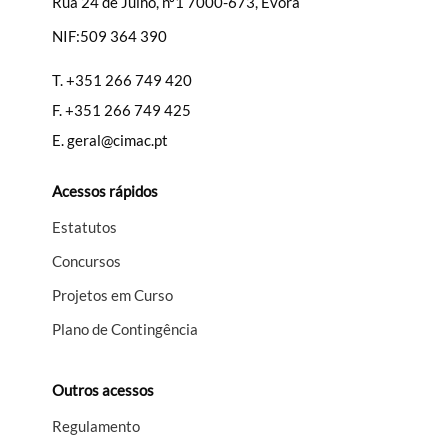
Rua 24 de Julho, nº1 7000-673, Évora
NIF:509 364 390
T.
+351 266 749 420
F.
+351 266 749 425
E.
geral@cimac.pt
Acessos rápidos
Estatutos
Concursos
Projetos em Curso
Plano de Contingência
Outros acessos
Regulamento