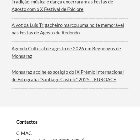
Tradição, música e dança encerraram as Festas de
Agosto com o X Festival de Folclore
Termo de Pesquisa
A voz da Luís Trigacheiro marcou uma noite memorável
nas Festas de Agosto de Redondo
Agenda Cultural de agosto de 2026 em Reguengos de
Monsaraz
Categorias gerais
Monsaraz acolhe exposição do IX Prémio Internacional
de Fotografia “Santiago Castelo” 2025 – EUROACE
Filtros
Contactos
CIMAC