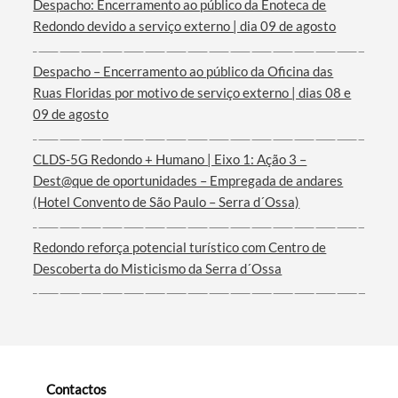
Despacho: Encerramento ao público da Enoteca de
Redondo devido a serviço externo | dia 09 de agosto
Termo de Pesquisa
Despacho – Encerramento ao público da Oficina das
Ruas Floridas por motivo de serviço externo | dias 08 e
09 de agosto
CLDS-5G Redondo + Humano | Eixo 1: Ação 3 –
Dest@que de oportunidades – Empregada de andares
Categorias gerais
(Hotel Convento de São Paulo – Serra d´Ossa)
Redondo reforça potencial turístico com Centro de
Descoberta do Misticismo da Serra d´Ossa
Filtros
Contactos