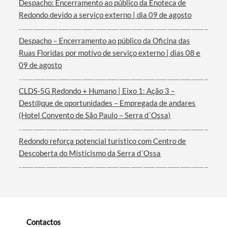
Despacho: Encerramento ao público da Enoteca de
Redondo devido a serviço externo | dia 09 de agosto
Termo de Pesquisa
Despacho – Encerramento ao público da Oficina das
Ruas Floridas por motivo de serviço externo | dias 08 e
09 de agosto
CLDS-5G Redondo + Humano | Eixo 1: Ação 3 –
Dest@que de oportunidades – Empregada de andares
Categorias gerais
(Hotel Convento de São Paulo – Serra d´Ossa)
Redondo reforça potencial turístico com Centro de
Descoberta do Misticismo da Serra d´Ossa
Filtros
Contactos