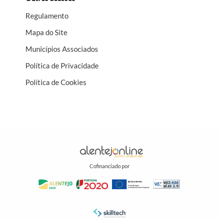
para a coesão territorial e para o desenvolvimento do
Regulamento
potencial económico de toda a região.
Mapa do Site
Municípios Associados
Política de Privacidade
Política de Cookies
Cofinanciado por