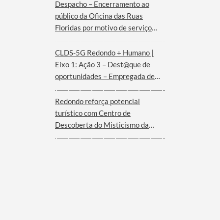
Despacho – Encerramento ao
público da Oficina das Ruas
Floridas por motivo de serviço
externo | dias 08 e 09 de agosto
CLDS-5G Redondo + Humano |
Eixo 1: Ação 3 – Dest@que de
oportunidades – Empregada de
andares (Hotel Convento de São
Paulo – Serra d´Ossa)
Redondo reforça potencial
turístico com Centro de
Descoberta do Misticismo da
Serra d´Ossa