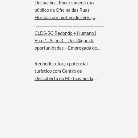
Despacho – Encerramento ao
público da Oficina das Ruas
Floridas por motivo de serviço
externo | dias 08 e 09 de agosto
CLDS-5G Redondo + Humano |
Eixo 1: Ação 3 – Dest@que de
oportunidades – Empregada de
andares (Hotel Convento de São
Paulo – Serra d´Ossa)
Redondo reforça potencial
turístico com Centro de
Descoberta do Misticismo da
Serra d´Ossa