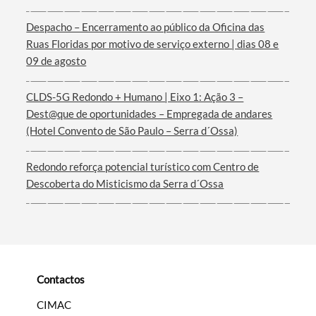
Despacho – Encerramento ao público da Oficina das
Termo de Pesquisa
Ruas Floridas por motivo de serviço externo | dias 08 e
09 de agosto
CLDS-5G Redondo + Humano | Eixo 1: Ação 3 –
Dest@que de oportunidades – Empregada de andares
Categorias gerais
(Hotel Convento de São Paulo – Serra d´Ossa)
Redondo reforça potencial turístico com Centro de
Descoberta do Misticismo da Serra d´Ossa
Filtros
Contactos
CIMAC