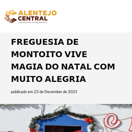
𝗙𝗥𝗘𝗚𝗨𝗘𝗦𝗜𝗔 𝗗𝗘
𝗠𝗢𝗡𝗧𝗢𝗜𝗧𝗢 𝗩𝗜𝗩𝗘
𝗠𝗔𝗚𝗜𝗔 𝗗𝗢 𝗡𝗔𝗧𝗔𝗟 𝗖𝗢𝗠
𝗠𝗨𝗜𝗧𝗢 𝗔𝗟𝗘𝗚𝗥𝗜𝗔
publicado em 23 de December de 2025